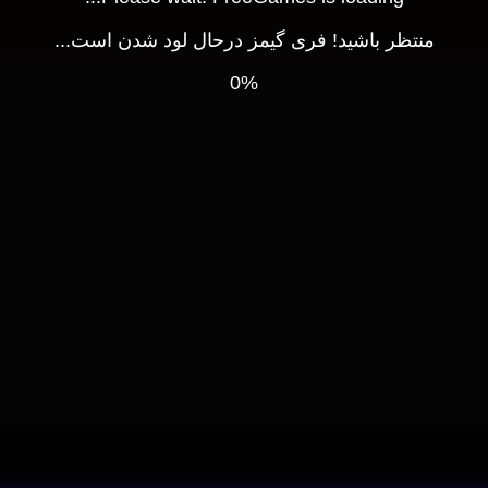
منتظر باشید! فری گیمز درحال لود شدن است...
0%