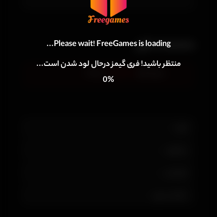
مشخصات فایل
Please wait! FreeGames is loading...
منتظر باشید! فری گیمز درحال لود شدن است...
پسورد فایل
freegames
می‌باشد
0%
ورژن:
ریکاوری:
لوکیشن:
مالکیت سرور: