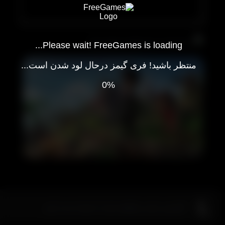
Please wait! FreeGames is loading...
منتظر باشید! فری گیمز درحال لود شدن است...
0%
L
گزارش خرابی هرگونه ایراد یا نسخه جدید بازی