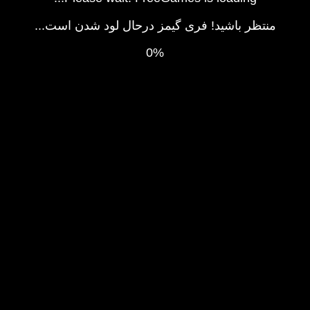
منتظر باشید! فری گیمز درحال لود شدن است...
0%