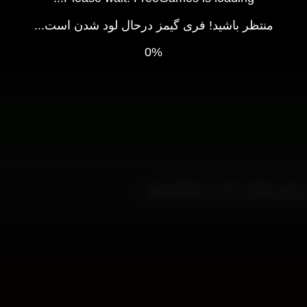
منتظر باشید! فری گیمز درحال لود شدن است...
0%
ابی لینک با ما در ارتباط باشید